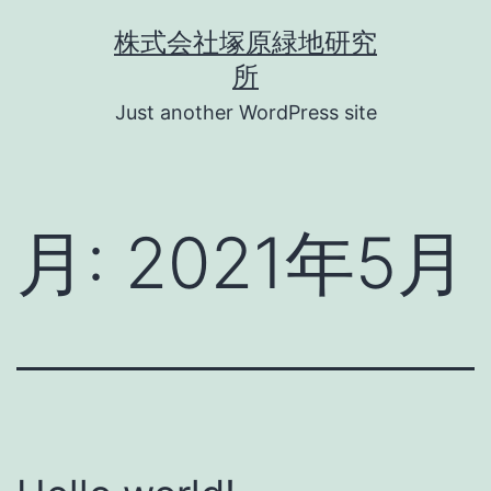
コ
株式会社塚原緑地研究
ン
所
テ
Just another WordPress site
ン
ツ
へ
月:
2021年5月
ス
キ
ッ
プ